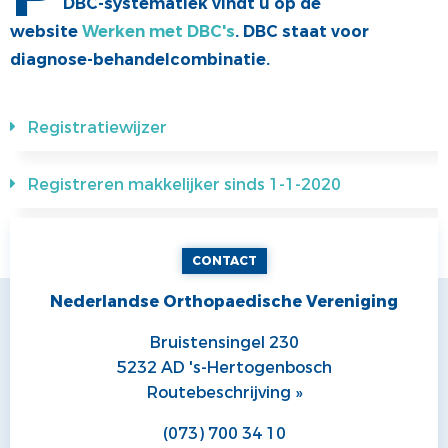
DBC-systematiek vindt u op de
COMMUNICATIE
JONGE KLAREN
website
Werken met DBC's
. DBC staat voor
diagnose-behandelcombinatie.
ALV
VACATUREBANK
PRIJZEN
Registratiewijzer
MEDISCHE INDUSTRIE
Registreren makkelijker sinds 1-1-2020
CONTACT
Nederlandse Orthopaedische Vereniging
Bruistensingel 230
5232 AD 's-Hertogenbosch
Routebeschrijving »
(073) 700 34 10