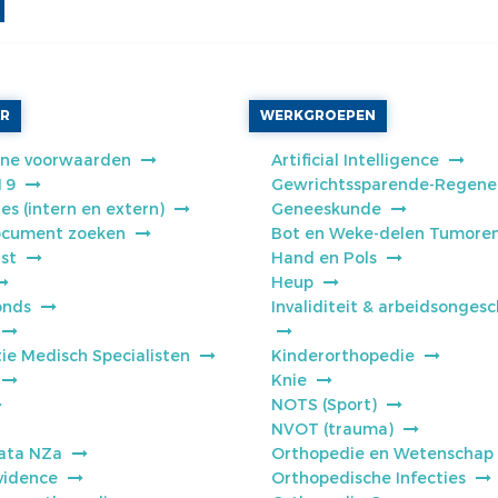
AR
WERKGROEPEN
ne voorwaarden
Artificial Intelligence
19
Gewrichtssparende-Regene
es (intern en extern)
Geneeskunde
cument zoeken
Bot en Weke-delen Tumore
jst
Hand en Pols
Heup
onds
Invaliditeit & arbeidsongesc
ie Medisch Specialisten
Kinderorthopedie
Knie
NOTS (Sport)
NVOT (trauma)
ata NZa
Orthopedie en Wetenschap
vidence
Orthopedische Infecties