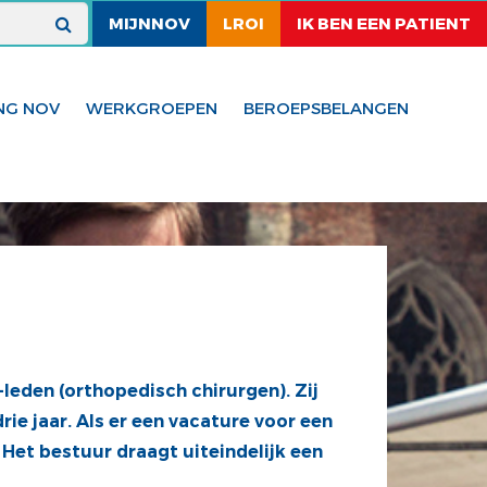
MIJNNOV
LROI
IK BEN EEN PATIENT
NG NOV
WERKGROEPEN
BEROEPSBELANGEN
leden (orthopedisch chirurgen). Zij
ie jaar. Als er een vacature voor een
. Het bestuur draagt uiteindelijk een