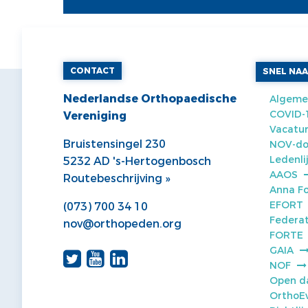
CONTACT
SNEL NA
Nederlandse Orthopaedische
Algeme
COVID-
Vereniging
Vacatur
Bruistensingel 230
NOV-do
Ledenli
5232 AD 's-Hertogenbosch
AAOS
Routebeschrijving »
Anna F
EFORT
(073) 700 34 10
Federat
nov@orthopeden.org
FORTE
GAIA
NOF
Open d
OrthoE