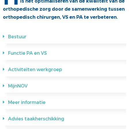
is het optimaliseren van de kwaliteit van de
COMMUNICATIE
JONGE KLAREN
orthopedische zorg door de samenwerking tussen
orthopedisch chirurgen, VS en PA te verbeteren.
ALV
VACATUREBANK
PRIJZEN
Bestuur
MEDISCHE INDUSTRIE
Functie PA en VS
Activiteiten werkgroep
MijnNOV
Meer informatie
Advies taakherschikking