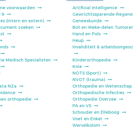
ne voorwaarden
Artificial Intelligence
19
Gewrichtssparende-Regene
es (intern en extern)
Geneeskunde
cument zoeken
Bot en Weke-delen Tumore
jst
Hand en Pols
Heup
onds
Invaliditeit & arbeidsongesc
ie Medisch Specialisten
Kinderorthopedie
Knie
NOTS (Sport)
NVOT (trauma)
ata NZa
Orthopedie en Wetenschap
vidence
Orthopedische Infecties
jnen orthopedie
Orthopedie Overzee
PA en VS
Schouder en Elleboog
Voet en Enkel
Wervelkolom