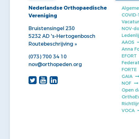
Nederlandse Orthopaedische
Algeme
COVID-
Vereniging
Vacatur
Bruistensingel 230
NOV-do
Ledenli
5232 AD 's-Hertogenbosch
AAOS
Routebeschrijving »
Anna F
EFORT
(073) 700 34 10
Federat
nov@orthopeden.org
FORTE
GAIA
NOF
Open d
OrthoE
Richtli
VOCA