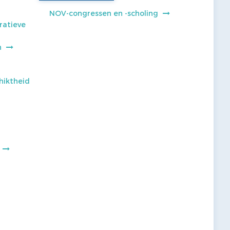
NOV-congressen en -scholing
ratieve
n
hiktheid