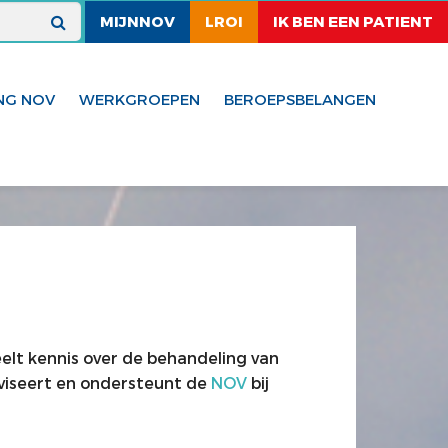
MIJNNOV
LROI
IK BEN EEN PATIENT
NG NOV
WERKGROEPEN
BEROEPSBELANGEN
elt kennis over de behandeling van
viseert en ondersteunt de
NOV
bij