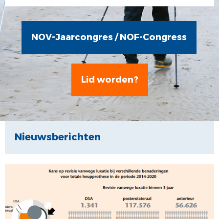
COMMUNICATIE
JONGE KLAREN
ALV
VACATUREBANK
NOV-Jaarcongres / NOF-Congress
PRIJZEN
MEDISCHE INDUSTRIE
Lid worden?
Nieuwsberichten