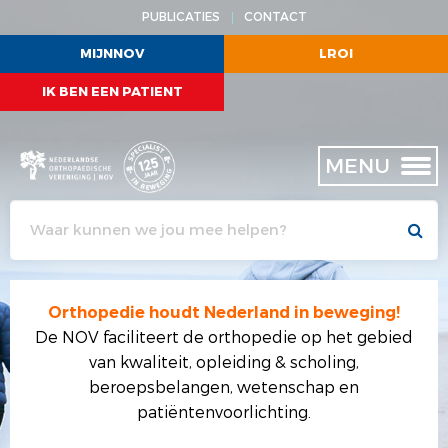
PUBLICATIES
CONTACT
MENU
MENU
MENU
MENU
MENU
MIJNNOV
LROI
IK BEN EEN PATIENT
ACTUEEL
VERENIGING
OPLEIDING
BEROEPSBELANGEN
WETENSCHAP
KALENDER
OVER ONS
OPLEIDING TOT ORTHOPEDISCH CHIRURG
BBC-ADVIES
CORE
MENU
NIEUWS
MISSIE, VISIE EN DOELEN
FELLOWSHIPS
VERTROUWENSCOMMISSIE
ZORGEVALUATIE
STRATEGISCH BELEIDSPLAN 2021 - 2025
NA- EN BIJSCHOLING ORTHOPEDIE
ASAP
ABSTRACTS
BEROEPSPROFIEL
GAIA
MDR
PROMOVEREN
Orthopedie houdt Nederland in beweging!
BESTUUR
CERTIFICERING TRAUMA
NORMTIJDEN
TIJDSCHRIFTEN
De NOV faciliteert de orthopedie op het gebied
BUREAU
JURIDISCHE DIENSTVERLENING
van kwaliteit, opleiding & scholing,
beroepsbelangen, wetenschap en
LIDMAATSCHAP
TRANSPARANTIEREGISTER
patiëntenvoorlichting.
COMMISSIES
DBC