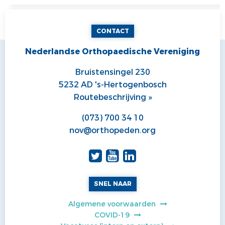
COMMUNICATIE
JONGE KLAREN
CONTACT
ALV
VACATUREBANK
Nederlandse Orthopaedische Vereniging
PRIJZEN
Bruistensingel 230
MEDISCHE INDUSTRIE
5232 AD 's-Hertogenbosch
Routebeschrijving »
(073) 700 34 10
nov@orthopeden.org
SNEL NAAR
Algemene voorwaarden
COVID-19