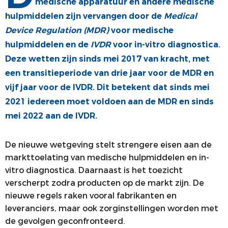
medische apparatuur en andere medische
COMMUNICATIE
JONGE KLAREN
hulpmiddelen zijn vervangen door de
Medical
Device Regulation (MDR)
voor medische
ALV
VACATUREBANK
hulpmiddelen en de
IVDR
voor in-vitro diagnostica.
PRIJZEN
Deze wetten zijn sinds mei 2017 van kracht, met
een transitieperiode van drie jaar voor de MDR en
MEDISCHE INDUSTRIE
vijf jaar voor de IVDR. Dit betekent dat sinds mei
2021 iedereen moet voldoen aan de MDR en sinds
mei 2022 aan de IVDR.
De nieuwe wetgeving stelt strengere eisen aan de
markttoelating van medische hulpmiddelen en in-
vitro diagnostica. Daarnaast is het toezicht
verscherpt zodra producten op de markt zijn. De
nieuwe regels raken vooral fabrikanten en
leveranciers, maar ook zorginstellingen worden met
de gevolgen geconfronteerd.