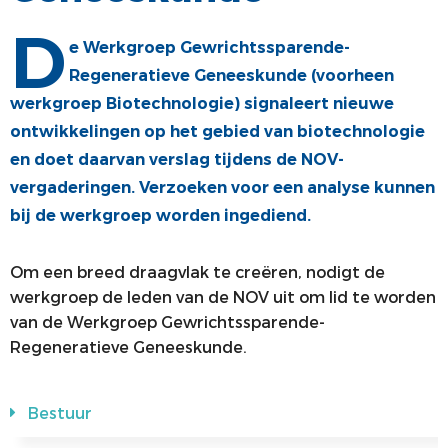
D
COMMUNICATIE
JONGE KLAREN
e Werkgroep Gewrichtssparende-
ALV
VACATUREBANK
Regeneratieve Geneeskunde (voorheen
werkgroep Biotechnologie) signaleert nieuwe
PRIJZEN
ontwikkelingen op het gebied van biotechnologie
MEDISCHE INDUSTRIE
en doet daarvan verslag tijdens de NOV-
vergaderingen. Verzoeken voor een analyse kunnen
bij de werkgroep worden ingediend.
Om een breed draagvlak te creëren, nodigt de
werkgroep de leden van de NOV uit om lid te worden
van de Werkgroep Gewrichtssparende-
Regeneratieve Geneeskunde.
Bestuur