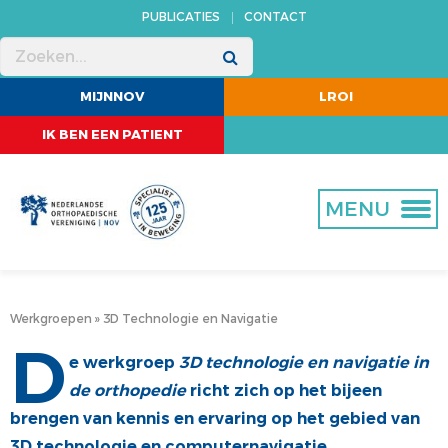
PUBLICATIES
CONTACT
MENU
MENU
MENU
MENU
MENU
MIJNNOV
LROI
ACTUEEL
VERENIGING
OPLEIDING
BEROEPSBELANGEN
WETENSCHAP
IK BEN EEN PATIENT
KALENDER
OVER ONS
OPLEIDING TOT ORTHOPEDISCH CHIRURG
BBC-ADVIES
CORE
NIEUWS
MISSIE, VISIE EN DOELEN
FELLOWSHIPS
VERTROUWENSCOMMISSIE
ZORGEVALUATIE
MENU
STRATEGISCH BELEIDSPLAN 2021 - 2025
NA- EN BIJSCHOLING ORTHOPEDIE
ASAP
ABSTRACTS
BEROEPSPROFIEL
GAIA
MDR
PROMOVEREN
BESTUUR
CERTIFICERING TRAUMA
NORMTIJDEN
TIJDSCHRIFTEN
Werkgroepen
3D Technologie en Navigatie
D
BUREAU
JURIDISCHE DIENSTVERLENING
e werkgroep
3D technologie en navigatie in
de orthopedie
richt zich op het bijeen
LIDMAATSCHAP
TRANSPARANTIEREGISTER
brengen van kennis en ervaring op het gebied van
COMMISSIES
DBC
3D technologie en computernavigatie