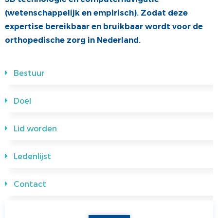
(wetenschappelijk en empirisch). Zodat deze
COMMUNICATIE
JONGE KLAREN
expertise bereikbaar en bruikbaar wordt voor de
ALV
VACATUREBANK
orthopedische zorg in Nederland.
PRIJZEN
MEDISCHE INDUSTRIE
Bestuur
Doel
Lid worden
Ledenlijst
Contact