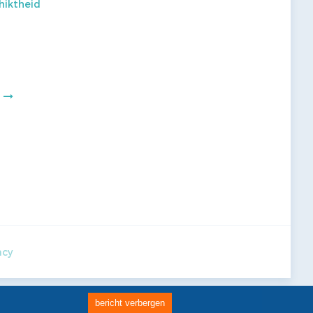
hiktheid
acy
bericht verbergen