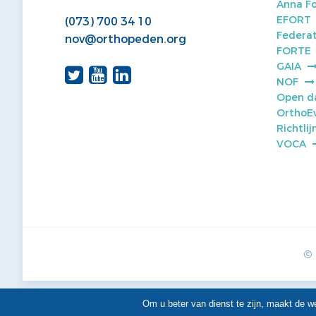
Anna F
EFORT
(073) 700 34 10
Federat
nov@orthopeden.org
FORTE
GAIA
NOF
Open d
OrthoE
Richtli
VOCA
© 
Om u beter van dienst te zijn, maakt de w