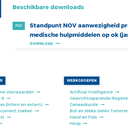
Beschikbare downloads
Standpunt NOV aanwezigheid pro
PDF
medische hulpmiddelen op ok (ja
DOWNLOAD
AR
WERKGROEPEN
ne voorwaarden
Artificial Intelligence
19
Gewrichtssparende-Regene
es (intern en extern)
Geneeskunde
cument zoeken
Bot en Weke-delen Tumore
jst
Hand en Pols
Heup