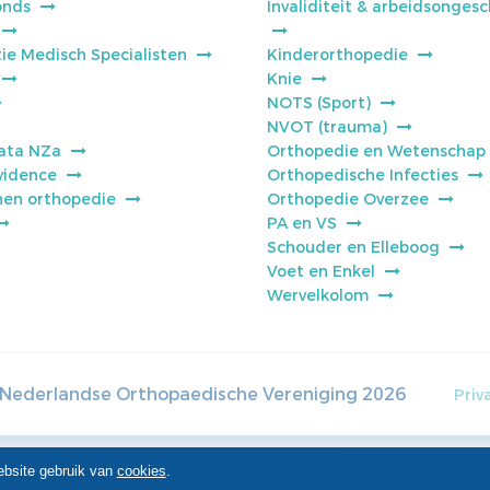
onds
Invaliditeit & arbeidsongesc
ie Medisch Specialisten
Kinderorthopedie
Knie
NOTS (Sport)
NVOT (trauma)
ata NZa
Orthopedie en Wetenschap
vidence
Orthopedische Infecties
jnen orthopedie
Orthopedie Overzee
PA en VS
Schouder en Elleboog
Voet en Enkel
Wervelkolom
Nederlandse Orthopaedische Vereniging
2026
Priv
ebsite gebruik van
cookies
.