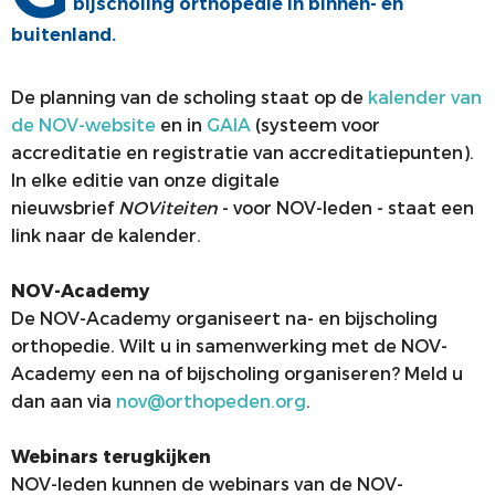
bijscholing orthopedie in binnen- en
COMMUNICATIE
JONGE KLAREN
buitenland.
ALV
VACATUREBANK
De planning van de scholing staat op de
kalender van
PRIJZEN
de NOV-website
en in
GAIA
(systeem voor
accreditatie en registratie van accreditatiepunten).
MEDISCHE INDUSTRIE
In elke editie van onze digitale
nieuwsbrief
NOViteiten
- voor NOV-leden - staat een
link naar de kalender.
NOV-Academy
De NOV-Academy organiseert na- en bijscholing
orthopedie. Wilt u in samenwerking met de NOV-
Academy een na of bijscholing organiseren? Meld u
dan aan via
nov@orthopeden.org
.
Webinars terugkijken
NOV-leden kunnen de webinars van de NOV-