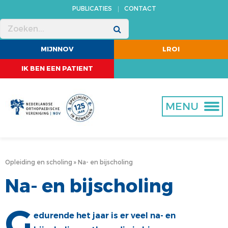
PUBLICATIES
CONTACT
MENU
MENU
MENU
MENU
MENU
MIJNNOV
LROI
ACTUEEL
VERENIGING
OPLEIDING
BEROEPSBELANGEN
WETENSCHAP
IK BEN EEN PATIENT
KALENDER
OVER ONS
OPLEIDING TOT ORTHOPEDISCH CHIRURG
BBC-ADVIES
CORE
NIEUWS
MISSIE, VISIE EN DOELEN
FELLOWSHIPS
VERTROUWENSCOMMISSIE
ZORGEVALUATIE
MENU
STRATEGISCH BELEIDSPLAN 2021 - 2025
NA- EN BIJSCHOLING ORTHOPEDIE
ASAP
ABSTRACTS
BEROEPSPROFIEL
GAIA
MDR
PROMOVEREN
BESTUUR
CERTIFICERING TRAUMA
NORMTIJDEN
TIJDSCHRIFTEN
Opleiding en scholing
Na- en bijscholing
Na- en bijscholing
BUREAU
JURIDISCHE DIENSTVERLENING
LIDMAATSCHAP
TRANSPARANTIEREGISTER
G
edurende het jaar is er veel na- en
COMMISSIES
DBC