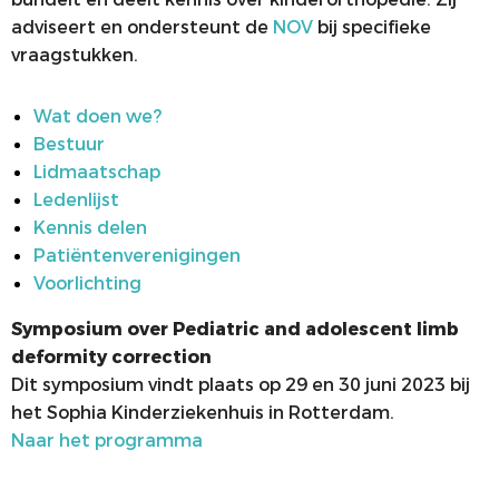
adviseert en ondersteunt de
NOV
bij specifieke
COMMUNICATIE
JONGE KLAREN
vraagstukken.
ALV
VACATUREBANK
Wat doen we?
PRIJZEN
Bestuur
MEDISCHE INDUSTRIE
Lidmaatschap
Ledenlijst
Kennis delen
Patiëntenverenigingen
Voorlichting
Symposium over Pediatric and adolescent limb
deformity correction
Dit symposium vindt plaats op 29 en 30 juni 2023 bij
het Sophia Kinderziekenhuis in Rotterdam.
Naar het programma