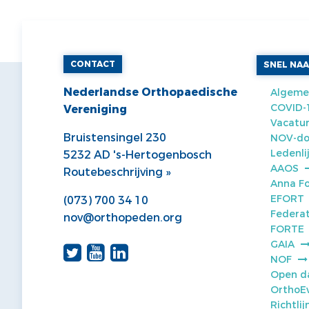
CONTACT
SNEL NA
Nederlandse Orthopaedische
Algeme
COVID-
Vereniging
Vacatur
Bruistensingel 230
NOV-do
Ledenli
5232 AD 's-Hertogenbosch
AAOS
Routebeschrijving »
Anna F
EFORT
(073) 700 34 10
Federat
nov@orthopeden.org
FORTE
GAIA
NOF
Open d
OrthoE
Richtli