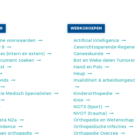
AR
WERKGROEPEN
ne voorwaarden
Artificial Intelligence
19
Gewrichtssparende-Regene
es (intern en extern)
Geneeskunde
cument zoeken
Bot en Weke-delen Tumore
jst
Hand en Pols
Heup
onds
Invaliditeit & arbeidsongesc
ie Medisch Specialisten
Kinderorthopedie
Knie
NOTS (Sport)
NVOT (trauma)
ata NZa
Orthopedie en Wetenschap
vidence
Orthopedische Infecties
jnen orthopedie
Orthopedie Overzee