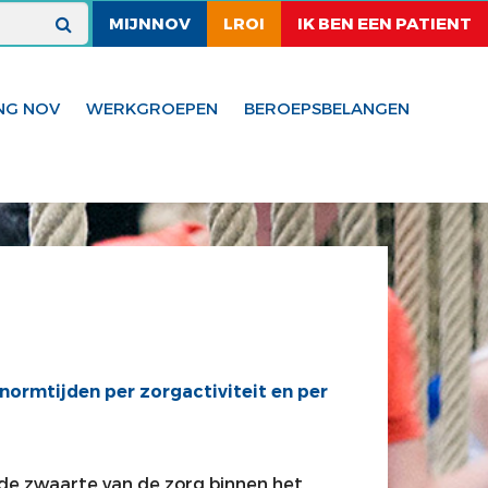
MIJNNOV
LROI
IK BEN EEN PATIENT
NG NOV
WERKGROEPEN
BEROEPSBELANGEN
ormtijden per zorgactiviteit en per
 de zwaarte van de zorg binnen het