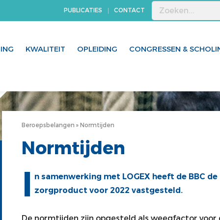
PUBLICATIES
CONTACT
GING
KWALITEIT
OPLEIDING
CONGRESSEN & SCHOLI
Beroepsbelangen
Normtijden
Normtijden
I
n samenwerking met LOGEX heeft de BBC de n
zorgproduct voor 2022 vastgesteld.
De normtijden zijn opgesteld als weegfactor voor