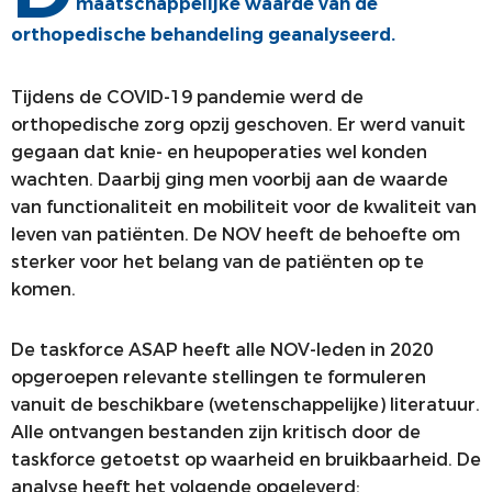
maatschappelijke waarde van de
COMMUNICATIE
JONGE KLAREN
orthopedische behandeling geanalyseerd.
ALV
VACATUREBANK
Tijdens de COVID-19 pandemie werd de
PRIJZEN
orthopedische zorg opzij geschoven. Er werd vanuit
gegaan dat knie- en heupoperaties wel konden
MEDISCHE INDUSTRIE
wachten. Daarbij ging men voorbij aan de waarde
van functionaliteit en mobiliteit voor de kwaliteit van
leven van patiënten. De NOV heeft de behoefte om
sterker voor het belang van de patiënten op te
komen.
De taskforce ASAP heeft alle NOV-leden in 2020
opgeroepen relevante stellingen te formuleren
vanuit de beschikbare (wetenschappelijke) literatuur.
Alle ontvangen bestanden zijn kritisch door de
taskforce getoetst op waarheid en bruikbaarheid. De
analyse heeft het volgende opgeleverd: